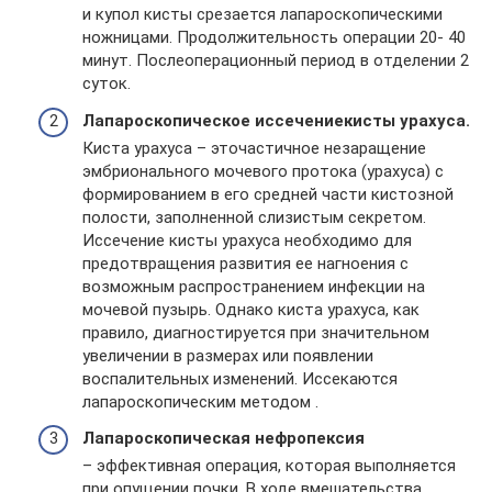
и купол кисты срезается лапароскопическими
ножницами. Продолжительность операции 20- 40
минут. Послеоперационный период в отделении 2
суток.
Лапароскопическое иссечение
кисты урахуса.
Киста урахуса – эточастичное незаращение
эмбрионального мочевого протока (урахуса) с
формированием в его средней части кистозной
полости, заполненной слизистым секретом.
Иссечение кисты урахуса необходимо для
предотвращения развития ее нагноения с
возможным распространением инфекции на
мочевой пузырь. Однако киста урахуса, как
правило, диагностируется при значительном
увеличении в размерах или появлении
воспалительных изменений. Иссекаются
лапароскопическим методом .
Лапароскопическая нефропексия
– эффективная операция, которая выполняется
при опущении почки. В ходе вмешательства