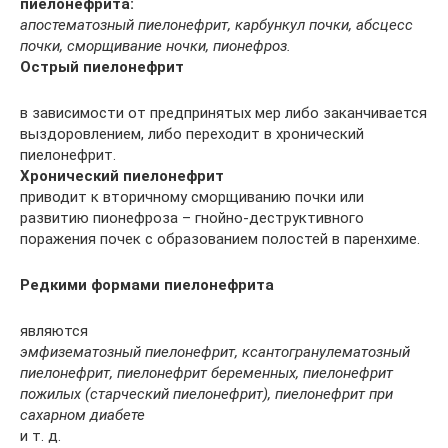
пиелонефрита:
апостематозный пиелонефрит, карбункул почки, абсцесс
почки, сморщивание ночки, пионефроз.
Острый пиелонефрит
в зависимости от предпринятых мер либо заканчивается
выздоровлением, либо переходит в хронический
пиелонефрит.
Хронический пиелонефрит
приводит к вторичному сморщиванию почки или
развитию пионефроза – гнойно-деструктивного
поражения почек с образованием полостей в паренхиме.
Редкими формами пиелонефрита
являются
эмфизематозный пиелонефрит, ксантогранулематозный
пиелонефрит, пиелонефрит беременных, пиелонефрит
пожилых (старческий пиелонефрит), пиелонефрит при
сахарном диабете
и т. д.