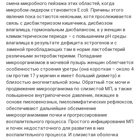
смена микробного пейзажа этих областей, когда
микробом-лидером становится E.coli. Причины этого
явления пока остаются неясными, хотя прослеживается
связь с дисбактериозом кишечника, дисбиозом
влагалища, гормональным дисбалансом, а у женщин в
климактерическом периоде – с повышением рН среды
влагалища в результате дефицита эстрогенов и с
заменой преобладающих там в норме лактобактерий
различными энтеробактериями. Попадание
микроорганизмов в мочевой пузырь женщин облегчается
особенностью строения уретры (она короткая – около 4
см против 17 у мужчин и имеет больший диаметр) и
близостью аногенитальной зоны. Обратный ток мочи и
продвижение микроорганизма по слизистой МП, а также
повышенное внутрипочечное давление, лежащее в
основе пиеловенозных, пиелолимфатических рефлюксов,
обеспечивают дальнейшее обсеменение
микроорганизмами почки и прогрессирование
воспалительного процесса. Простого инфицирования МП
и почек недостаточного для развития в них
воспалительного процесса. И слизистая оболочка