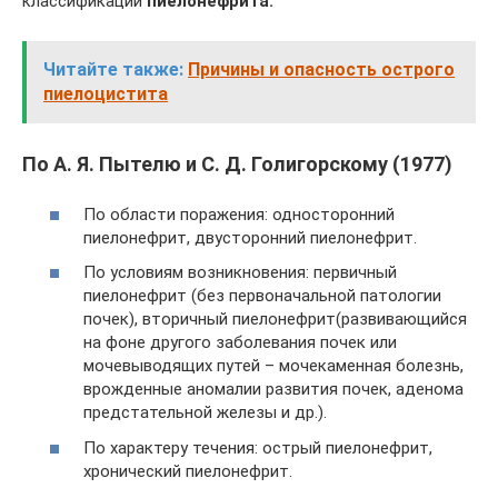
классификации
пиелонефрита:
Читайте также:
Причины и опасность острого
пиелоцистита
По А. Я. Пытелю и С. Д. Голигорскому (1977)
По области поражения: односторонний
пиелонефрит, двусторонний пиелонефрит.
По условиям возникновения: первичный
пиелонефрит (без первоначальной патологии
почек), вторичный пиелонефрит(развивающийся
на фоне другого заболевания почек или
мочевыводящих путей – мочекаменная болезнь,
врожденные аномалии развития почек, аденома
предстательной железы и др.).
По характеру течения: острый пиелонефрит,
хронический пиелонефрит.