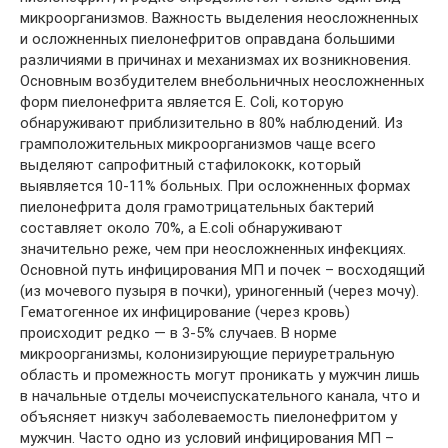
микроорганизмов. Важность выделения неосложненных
и осложненных пиелонефритов оправдана большими
различиями в причинах и механизмах их возникновения.
Основным возбудителем внебольничных неосложненных
форм пиелонефрита является E. Coli, которую
обнаруживают приблизительно в 80% наблюдений. Из
грамположительных микроорганизмов чаще всего
выделяют сапрофитный стафилококк, который
выявляется 10-11% больных. При осложненных формах
пиелонефрита доля грамотрицательных бактерий
составляет около 70%, а E.coli обнаруживают
значительно реже, чем при неосложненных инфекциях.
Основной путь инфицирования МП и почек – восходящий
(из мочевого пузыря в почки), уриногенный (через мочу).
Гематогенное их инфицирование (через кровь)
происходит редко — в 3-5% случаев. В норме
микроорганизмы, колонизирующие периуретральную
область и промежность могут проникать у мужчин лишь
в начальные отделы мочеиспускательного канала, что и
объясняет низкуч заболеваемость пиелонефритом у
мужчин. Часто одно из условий инфицирования МП –