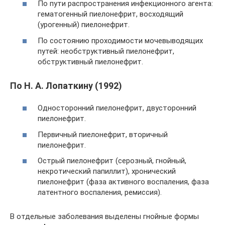
По пути распространения инфекционного агента:
гематогенный пиелонефрит, восходящий
(урогенный) пиелонефрит.
По состоянию проходимости мочевыводящих
путей: необструктивный пиелонефрит,
обструктивный пиелонефрит.
По Н. А. Лопаткину (1992)
Односторонний пиелонефрит, двусторонний
пиелонефрит.
Первичный пиелонефрит, вторичный
пиелонефрит.
Острый пиелонефрит (серозный, гнойный,
некротический папиллит), хронический
пиелонефрит (фаза активного воспаления, фаза
латентного воспаления, ремиссия).
В отдельные заболевания выделены гнойные формы