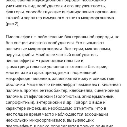
заболеваний инфекционной природы, необходимо
учитывать вид возбудителя и его вирулентность,
факторы, способствующие инфицированию органа или
тканей и характер иммунного ответа макроорганизма
(рис.2).
Пиелонефрит – заболевание бактериальной природы, но
без специфического возбудителя. Его вызывают
различные микроорганизмы- бактерии, микоплазмы,
вирусы, грибы. Наиболее частый возбудитель
пиелонефрита – грамположительные и
грамотрицательные условнопатогенные бактерии,
многие из которых принадлежат нормальной
микрофлоре человека, заселяющей кожу и слизистые
оболочки. Чаще всего пиелонефрит вызывают: кишечная
палочка, протеи, энтеробактер, клебсиелла, синегнойная
палочка, стафилококки (золотистый, эпидермальный,
сапрофитный), энтерококки и др. Говоря о виде и
характере инфекции, необходимо отметить, что в
настоящее время часто наблюдаются ассоциации
нескольких микроорганизмов, вызывающих
пиелонефрит, и редко определяется только один вид