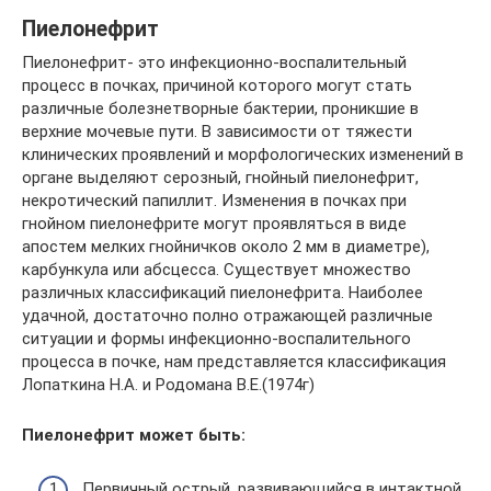
Пиелонефрит
Пиелонефрит- это инфекционно-воспалительный
процесс в почках, причиной которого могут стать
различные болезнетворные бактерии, проникшие в
верхние мочевые пути. В зависимости от тяжести
клинических проявлений и морфологических изменений в
органе выделяют серозный, гнойный пиелонефрит,
некротический папиллит. Изменения в почках при
гнойном пиелонефрите могут проявляться в виде
апостем мелких гнойничков около 2 мм в диаметре),
карбункула или абсцесса. Существует множество
различных классификаций пиелонефрита. Наиболее
удачной, достаточно полно отражающей различные
ситуации и формы инфекционно-воспалительного
процесса в почке, нам представляется классификация
Лопаткина Н.А. и Родомана В.Е.(1974г)
Пиелонефрит может быть:
Первичный острый, развивающийся в интактной