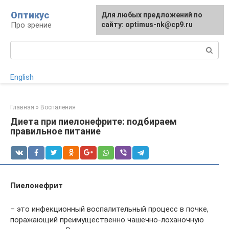
Перейти
Оптикус
Для любых предложений по
к
Про зрение
сайту: optimus-nk@cp9.ru
контенту
Поиск:
English
Главная
»
Воспаления
Диета при пиелонефрите: подбираем
правильное питание
Пиелонефрит
– это инфекционный воспалительный процесс в почке,
поражающий преимущественно чашечно-лоханочную