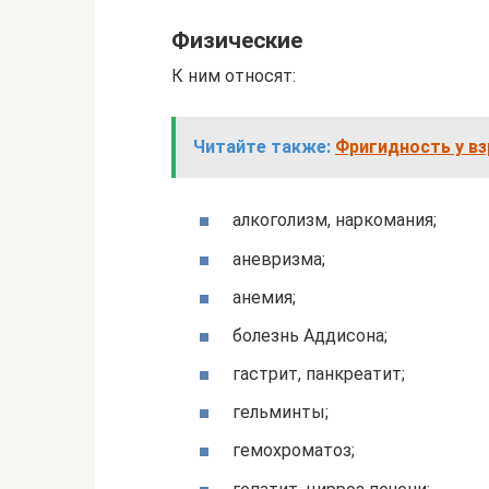
Физические
К ним относят:
Читайте также:
Фригидность у вз
алкоголизм, наркомания;
аневризма;
анемия;
болезнь Аддисона;
гастрит, панкреатит;
гельминты;
гемохроматоз;