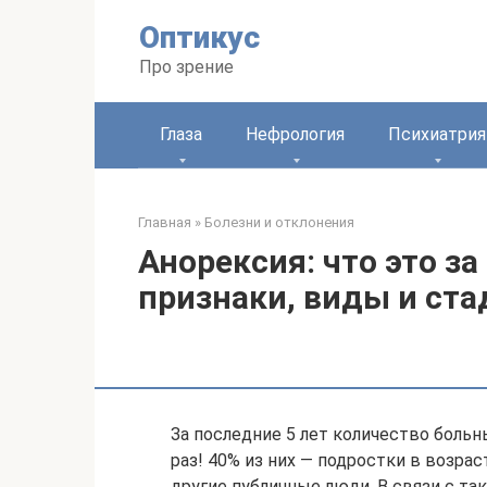
Перейти
Оптикус
к
контенту
Про зрение
Глаза
Нефрология
Психиатрия
Главная
»
Болезни и отклонения
Анорексия: что это за
признаки, виды и ста
За последние 5 лет количество больн
раз! 40% из них — подростки в возрас
другие публичные люди. В связи с т