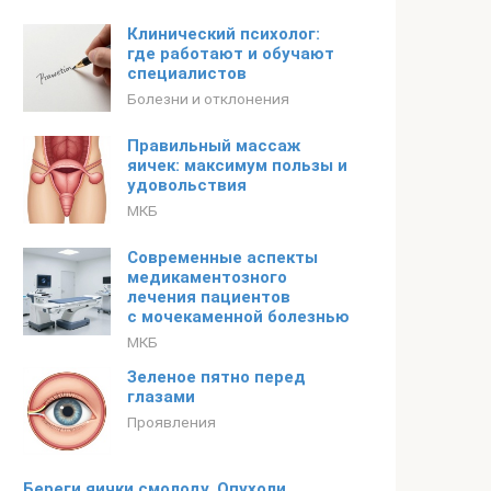
Клинический психолог:
где работают и обучают
специалистов
Болезни и отклонения
Правильный массаж
яичек: максимум пользы и
удовольствия
МКБ
Современные аспекты
медикаментозного
лечения пациентов
с мочекаменной болезнью
МКБ
Зеленое пятно перед
глазами
Проявления
Береги яички смолоду. Опухоли