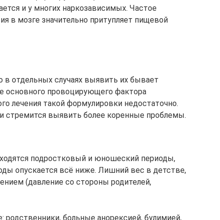
ется и у многих наркозависимых. Частое
я в мозге значительно притупляет пищевой
о в отдельных случаях выявить их бывает
ве основного провоцирующего фактора
ого лечения такой формулировки недостаточно.
 и стремится выявить более коренные проблемы.
находятся подростковый и юношеский периоды,
оды опускается всё ниже. Лишний вес в детстве,
ением (давление со стороны родителей,
: родственники, больные анорексией, булимией,