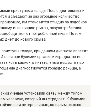
мыми приступами голода. После длительных и
ся и съедают за раз огромное количество
то произошло, им становится стыдно за подобное
венному вызыванию рвоты, злоупотреблению
освободиться от потреблённой пищи. Потом
ых диет до нового срыва.
приступы голода, при данном диагнозе аппетит
И если при булимии организм изредка, но всё-
ивать хоть какие-то питательные вещества во
тощение диагностируется гораздо раньше, а
е.
ваний учёные установили связь между типом
ом человека, который им страдает. К булимии
стойчивые и нетерпеливые, которым сложно