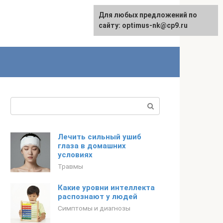
Для любых предложений по
English
сайту: optimus-nk@cp9.ru
Поиск:
Лечить сильный ушиб
глаза в домашних
условиях
Травмы
Какие уровни интеллекта
распознают у людей
Симптомы и диагнозы