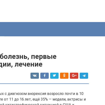
 болезнь, первые
дии, лечение
ых с диагнозом анорексия возросло почти в 10
те от 11 до 16 лет, ещё 35% — модели, актрисы и
акой катастрофической ситуацией в США и