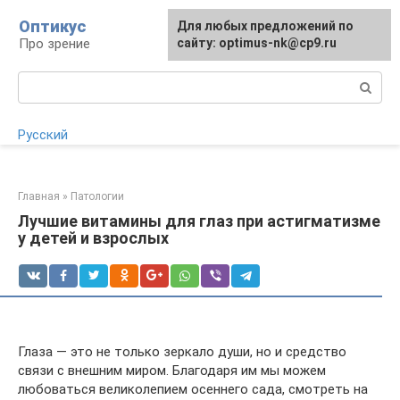
Перейти
Оптикус
Для любых предложений по
Для любых предложений по
к
Про зрение
сайту:
сайту: optimus-nk@cp9.ru
[email protected]
контенту
Поиск:
Русский
Главная
»
Патологии
Лучшие витамины для глаз при астигматизме
у детей и взрослых
Глаза — это не только зеркало души, но и средство
связи с внешним миром. Благодаря им мы можем
любоваться великолепием осеннего сада, смотреть на