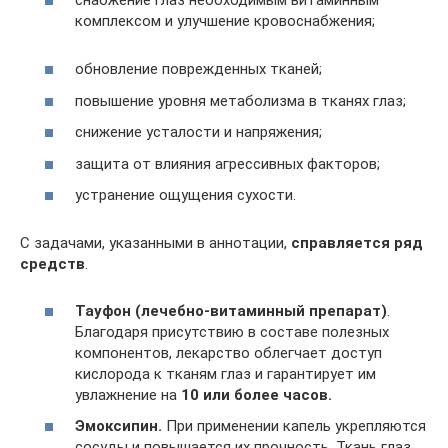
снабжение глаз необходимым витаминным
комплексом и улучшение кровоснабжения;
обновление поврежденных тканей;
повышение уровня метаболизма в тканях глаз;
снижение усталости и напряжения;
защита от влияния агрессивных факторов;
устранение ощущения сухости.
С задачами, указанными в аннотации,
справляется ряд
средств
.
Тауфон (лечебно-витаминный препарат)
.
Благодаря присутствию в составе полезных
компонентов, лекарство облегчает доступ
кислорода к тканям глаз и гарантирует им
увлажнение на
10 или более часов.
Эмоксипин.
При применении капель укрепляются
сосуды и повышается их прочность. Ткань глаз