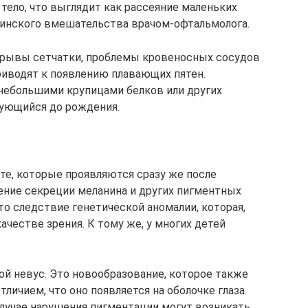
тело, что выглядит как рассеяние маленьких
цинского вмешательства врачом-офтальмолога.
азрывы сетчатки, проблемы кровеносных сосудов
приводят к появлению плавающих пятен.
небольшими крупицами белков или других
рующийся до рождения.
 те, которые проявляются сразу же после
ение секреции меланина и других пигментных
то следствие генетической аномалии, которая,
качестве зрения. К тому же, у многих детей
ой невус. Это новообразование, которое также
ичием, что оно появляется на оболочке глаза.
случае нарушения пигментации могут возникать