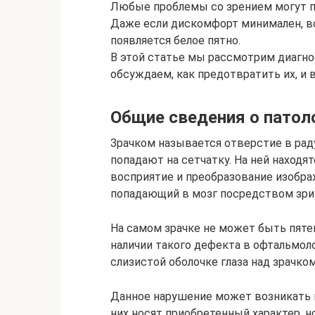
Любые проблемы со зрением могут п
Даже если дискомфорт минимален, все
появляется белое пятно.
В этой статье мы рассмотрим диагнос
обсуждаем, как предотвратить их, и
Общие сведения о патол
Зрачком называется отверстие в рад
попадают на сетчатку. На ней наход
восприятие и преобразование изобра
попадающий в мозг посредством зрит
На самом зрачке не может быть пятен
наличии такого дефекта в офтальмол
слизистой оболочке глаза над зрачком
Данное нарушение может возникать н
них носят приобретенный характер, н