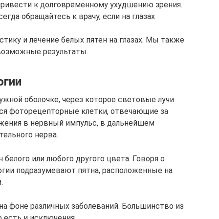
ривести к долговременному ухудшению зрения.
гда обращайтесь к врачу, если на глазах
тику и лечение белых пятен на глазах. Мы также
 возможные результаты.
огии
ужной оболочке, через которое световые лучи
ятся фоторецепторные клетки, отвечающие за
жения в нервный импульс, в дальнейшем
ельного нерва.
 белого или любого другого цвета. Говоря о
огии подразумевают пятна, расположенные на
.
а фоне различных заболеваний. Большинство из
о есть и исключения.