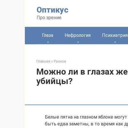
Перейти
Оптикус
к
контенту
Про зрение
Глаза
Нефрология
Психиатрия
Главная
»
Разное
Можно ли в глазах ж
убийцы?
Белые пятна на глазном яблоке могу
быть едва заметны, в то время как 