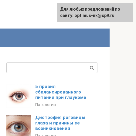
Для любых предложений по
Для любых предложений по
Русский
сайту:
сайту: optimus-nk@cp9.ru
[email protected]
Поиск:
5 правил
сбалансированного
питания при глаукоме
Патологии
Дистрофия роговицы
глаза и причины ее
возникновения
Патологии