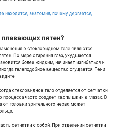
е находится, анатомия, почему дергается,
я плавающих пятен?
изменения в стекловидном теле являются
ятен. По мере старения глаз, ухудшается
тановится более жидким, начинает изгибаться и
 иногда гелеподобное вещество сгущается. Тени
видите.
огда стекловидное тело отделяется от сетчатки.
 процесса часто создает «вспышки» в глазах. В
 от головки зрительного нерва может
ольца.
часть сетчатки с собой. При отделении сетчатки