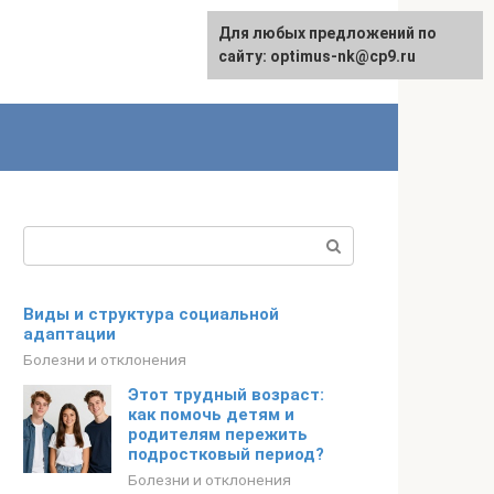
Для любых предложений по
Для любых предложений по
Русский
сайту:
сайту: optimus-nk@cp9.ru
[email protected]
Поиск:
Виды и структура социальной
адаптации
Болезни и отклонения
Этот трудный возраст:
как помочь детям и
родителям пережить
подростковый период?
Болезни и отклонения