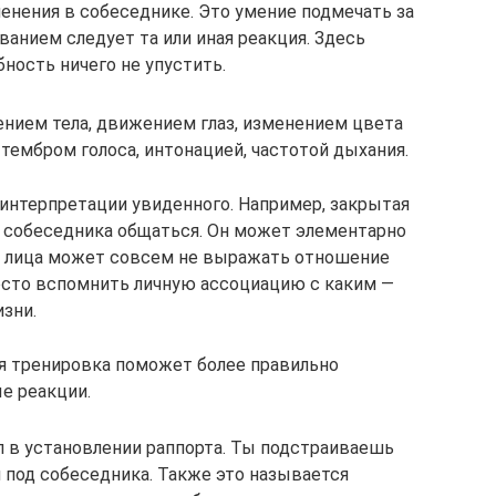
енения в собеседнике. Это умение подмечать за
анием следует та или иная реакция. Здесь
ность ничего не упустить.
нием тела, движением глаз, изменением цвета
тембром голоса, интонацией, частотой дыхания.
 интерпретации увиденного. Например, закрытая
е собеседника общаться. Он может элементарно
е лица может совсем не выражать отношение
осто вспомнить личную ассоциацию с каким —
зни.
ая тренировка поможет более правильно
е реакции.
 в установлении раппорта. Ты подстраиваешь
под собеседника. Также это называется