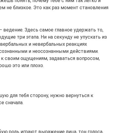
жешь понять, почему тебе с ним так легко и
ем не близкое. Это как раз момент становления
 ведение. Здесь самое главное удержать то,
дущие три этапа. Ни на секунду не упускать из
вербальных и невербальных реакциях
 осознанными и неосознанными действиями.
, к своим ощущениям, задаваться вопросом,
рошо это или плохо.
шую для тебя сторону, нужно вернуться к
е сначала.
ую роль играют выражение лица, тон голоса,