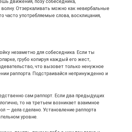
ешь движения, позу собеседника,
у волну. Отзеркаливать можно как невербальные
Это часто употребляемые слова, восклицания,
ройку незаметно для собеседника. Если ты
опарке, грубо копируя каждый его жест,
здевательство, что вызовет только ненужное
нии раппорта. Подстраивайся непринужденно и
едственно сам раппорт. Если два предыдущих
логично, то на третьем возникает взаимное
пол — дела сделано. Установление раппорта
ательном уровне.