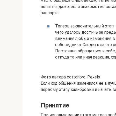
Часто общаясь с человеком, ты не мо
понятно, даже, если знакомство совс
раппорта.
Теперь заключительный этап —
чего удалось достичь за преды
внимания любые изменения в 
собеседника. Следить за его
Постоянно обращаться к себе
откуда та или иная реакция, хо
Фото автора cottonbro: Pexels
Если ход общения изменился не в луч
первому этапу калибровки и начать вс
Принятие
При использовании этого метода особ