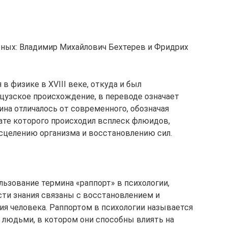
ченых: Владимир Михайлович Бехтерев и Фридрих
в физике в XVIII веке, откуда и был
цузское происхождение, в переводе означает
на отличалось от современного, обозначая
тате которого происходил всплеск флюидов,
исцелению организма и восстановлению сил.
льзование термина «раппорт» в психологии,
асти знания связаны с восстановлением и
ия человека. Раппортом в психологии называется
 людьми, в котором они способны влиять на