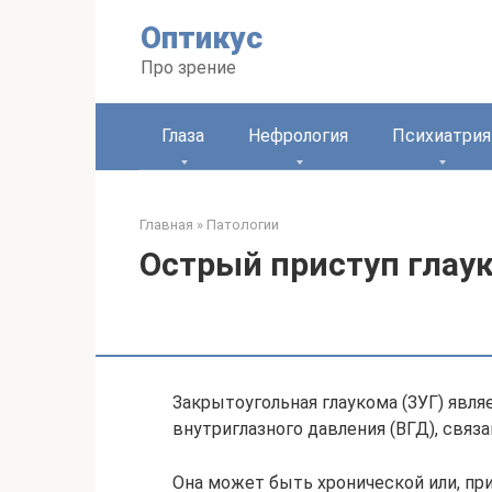
Перейти
Оптикус
к
контенту
Про зрение
Глаза
Нефрология
Психиатрия
Главная
»
Патологии
Острый приступ глау
Закрытоугольная глаукома (ЗУГ) явл
внутриглазного давления (ВГД), связ
Она может быть хронической или, при