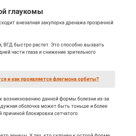
ой глаукомы
сходит внезапная закупорка дренажа прозрачной
, ВГД быстро растет. Это способно вызвать
ней части глаза и снижение зрительного
ся и как проявляется флегмона орбиты?
к возникновению данной формы болезни из-за
Радужная оболочка может быть тоньше и более
ой причиной блокировки сетчатого
р зеницы. У тех, кто склонен к острой форме