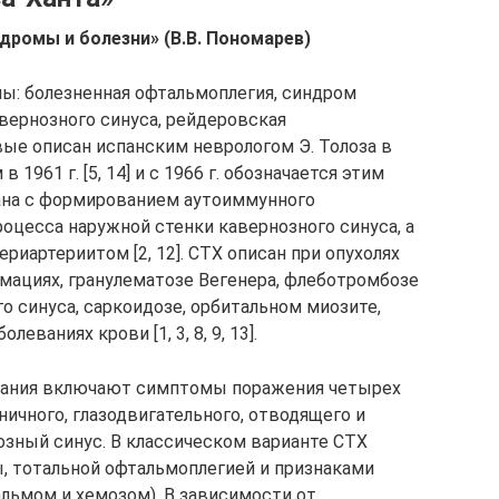
дромы и болезни» (В.В. Пономарев)
ы: болезненная офтальмоплегия, синдром
вернозного синуса, рейдеровская
вые описан испанским неврологом Э. Толоза в
в 1961 г. [5, 14] и с 1966 г. обозначается этим
зана с формированием аутоиммунного
оцесса наружной стенки кавернозного синуса, а
риартериитом [2, 12]. СТХ описан при опухолях
мациях, гранулематозе Вегенера, флеботромбозе
о синуса, саркоидозе, орбитальном миозите,
еваниях крови [1, 3, 8, 9, 13].
вания включают симптомы поражения четырех
ичного, глазодвигательного, отводящего и
озный синус. В классическом варианте СТХ
ы, тотальной офтальмоплегией и признаками
альмом и хемозом). В зависимости от