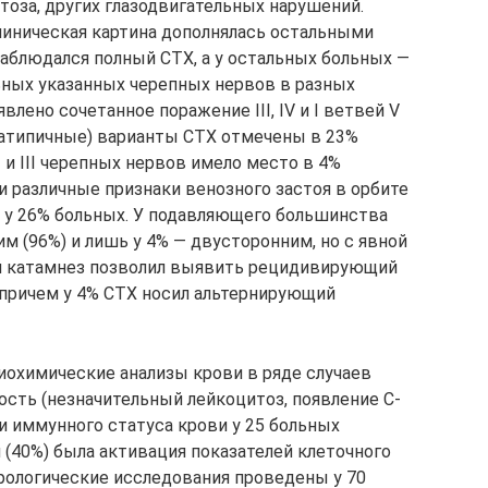
птоза, других глазодвигательных нарушений.
линическая картина дополнялась остальными
наблюдался полный СТХ, а у остальных больных —
ьных указанных черепных нервов в разных
влено сочетанное поражение III, IV и I ветвей V
(атипичные) варианты СТХ отмечены в 23%
 и III черепных нервов имело место в 4%
 различные признаки венозного застоя в орбите
 у 26% больных. У подавляющего большинства
 (96%) и лишь у 4% — двусторонним, но с явной
й катамнез позволил выявить рецидивирующий
, причем у 4% СТХ носил альтернирующий
иохимические анализы крови в ряде случаев
ть (незначительный лейкоцитоз, появление С-
и иммунного статуса крови у 25 больных
40%) была активация показателей клеточного
рологические исследования проведены у 70