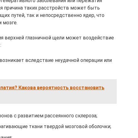
генеративного заболевания или пережатия
я причина таких расстройств может быть
их путей, так и непосредственно ядер, что
 мозге.
 верхней глазничной щели может воздействие
:
возникает вследствие неудачной операции или
опатия? Какова вероятность восстановить
онов с развитием рассеянного склероза;
рагивающие ткани твердой мозговой оболочки;
ания;