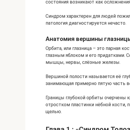
состояния возникают как осложнения
Синдром характерен для людей пожило
патология диагностируется нечасто.
Анатомия вершины глазниц
Орбита, или глазница – это парная ко
глазным яблоком и его придатками. С
мышцы, нервы, слёзные железы.
Вершиной полости называется её глуб
занимающая примерно пятую часть в
Границы глубокой орбиты очерчены к
отростком пластинки нёбной кости, 
щелью.
Глава 1.: «Синдром Толо