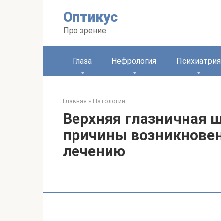
Перейти
Оптикус
к
контенту
Про зрение
Глаза
Нефрология
Психиатрия
Главная
»
Патологии
Верхняя глазничная 
причины возникновен
лечению