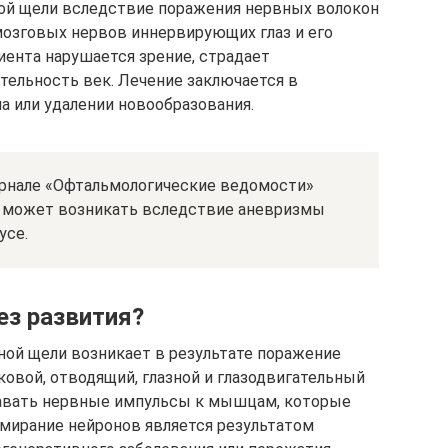
ной щели вследствие поражения нервных волокон
мозговых нервов иннервирующих глаз и его
иента нарушается зрение, страдает
тельность век. Лечение заключается в
а или удалении новообразования.
урнале «Офтальмологические ведомости»
и может возникать вследствие аневризмы
усе.
ез развития?
ной щели возникает в результате поражение
ковой, отводящий, глазной и глазодвигательный
авать нервные импульсы к мышцам, которые
тмирание нейронов является результатом