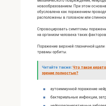
механического повреждения, нейроде
новообразованием. При этом основна
обусловлена как поражением проводящ
расположены в головном или спинном
Спровоцировать симптомы поражения
на организм человека таких факторов
Поражение верхней глазничной щели 
травмы орбиты.
Читайте также:
Что такое керат
зрение полностью?
аутоиммунной поражение нейр
бактериальные инфекции, зат
нейродегенеративные заболев