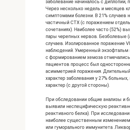
заболевание начиналось с диплопии, 
Через несколько недель и месяцев к
симптомами болезни. В 21% случаев 
частичный СТХ (с поражением отдел
сочетаниях). Наиболее часто (52%) выя
пары черепных нервов. Безболевые 
случаев. Изолированное поражение VI
наблюдений. Умеренный экзофтальм и
с формированием хемоза отмечались
пациентов процесс был односторонним
асимметрией поражения. Длительны
характер заболевания у 27% больных
характер (с другой стороны).
При обследовании общие анализы и б
выявили неспецифическую реактивнос
реактивного белка). При исследовани
наиболее существенным изменением (
или гуморального иммунитета. Ликво