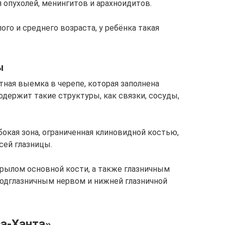
 опухолей, менингитов и арахноидитов.
го и среднего возраста, у ребёнка такая
ы
стная выемка в черепе, которая заполнена
одержит такие структуры, как связки, сосуды,
окая зона, ограниченная клиновидной костью,
сей глазницы.
рылом основной кости, а также глазничным
подглазничным нервом и нижней глазничной
за-Ханта»