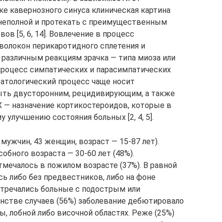
ке кавернозного синуса клиническая картина
 неполной и протекать с преимущественным
в [5, 6, 14]. Вовлечение в процесс
волокон перикаротидного сплетения и
 различным реакциям зрачка — типа миоза или
процесс симпатических и парасимпатических
Патологический процесс чаще носит
быть двусторонним, рецидивирующим, а также
 — назначение кортикостероидов, которые в
 улучшению состояния больных [2, 4, 5].
мужчин, 43 женщин, возраст — 15-87 лет).
обного возраста — 30-60 лет (48%).
тмечалось в пожилом возрасте (37%). В равной
сь либо без предвестников, либо на фоне
тречались больные с подострым или
нстве случаев (56%) заболевание дебютировало
ы, лобной либо височной областях. Реже (25%)