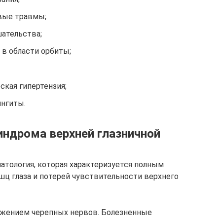
вые травмы;
ательства;
в области орбиты;
кая гипертензия;
нгиты.
индрома верхней глазничной
атология, которая характеризуется полным
ц глаза и потерей чувствительности верхнего
жением черепных нервов. Болезненные