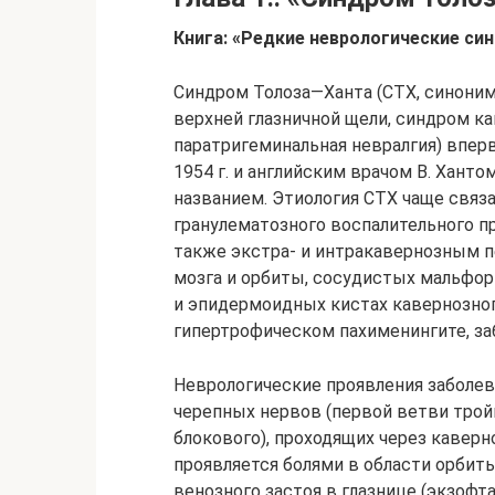
Книга: «Редкие неврологические син
Синдром Толоза—Ханта (СТХ, синоним
верхней глазничной щели, синдром ка
паратригеминальная невралгия) впер
1954 г. и английским врачом В. Хантом 
названием. Этиология СТХ чаще свя
гранулематозного воспалительного пр
также экстра- и интракавернозным пе
мозга и орбиты, сосудистых мальфор
и эпидермоидных кистах кавернозног
гипертрофическом пахименингите, забол
Неврологические проявления заболе
черепных нервов (первой ветви тройн
блокового), проходящих через каверн
проявляется болями в области орбит
венозного застоя в глазнице (экзофт