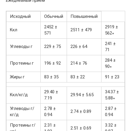
Ежедневный прием
Исходный
Обычный
Повышенный
2452 ±
2919 ±
Kкл
2511 ± 479
571
562∗
241 ±
Углеводы г
229 ± 75
226 ± 64
71
284 ±
Протеины г
196 ± 92
214 ± 76
90∗
Жиры г
83 ± 35
83 ± 22
91 ± 23
29.40 ±
34.37 ±
Kкл/кг/д
29.94 ± 5.65
7.19
5.88∗
Углеводы г/
2.78 ±
2.87 ±
2.74 ± 0.89
кг/д
0.94
0.94
Протеины г/
2.31 ±
3.32 ±
2.51 ± 0.69