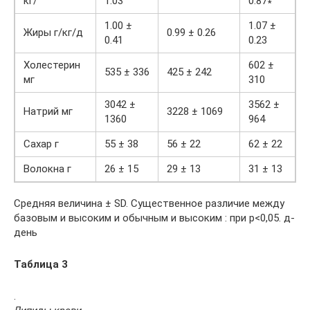
кг/
1.03
0.87∗
1.00 ±
1.07 ±
Жиры г/кг/д
0.99 ± 0.26
0.41
0.23
Холестерин
602 ±
535 ± 336
425 ± 242
мг
310
3042 ±
3562 ±
Натрий мг
3228 ± 1069
1360
964
Сахар г
55 ± 38
56 ± 22
62 ± 22
Волокна г
26 ± 15
29 ± 13
31 ± 13
Средняя величина ± SD. Существенное различие между
базовым и высоким и обычным и высоким : при р<0,05. д-
день
Таблица 3
.