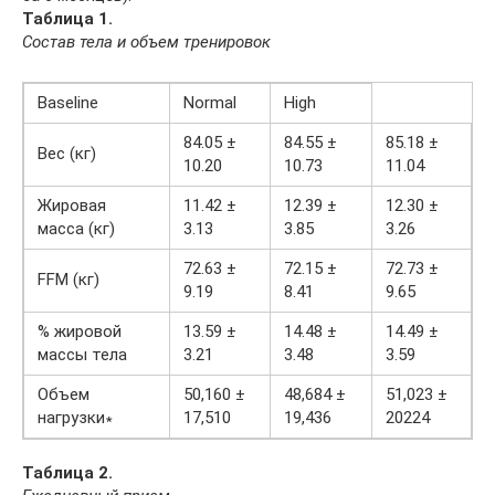
Таблица 1.
Состав тела и объем тренировок
Baseline
Normal
High
84.05 ±
84.55 ±
85.18 ±
Вес (кг)
10.20
10.73
11.04
Жировая
11.42 ±
12.39 ±
12.30 ±
масса (кг)
3.13
3.85
3.26
72.63 ±
72.15 ±
72.73 ±
FFM (кг)
9.19
8.41
9.65
% жировой
13.59 ±
14.48 ±
14.49 ±
массы тела
3.21
3.48
3.59
Объем
50,160 ±
48,684 ±
51,023 ±
нагрузки∗
17,510
19,436
20224
Таблица 2.