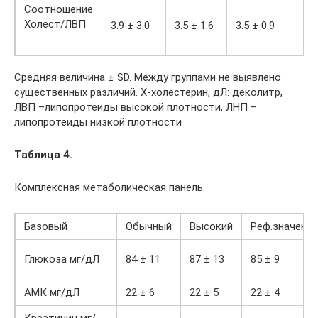
Соотношение
Холест/ЛВП
3.9 ± 3.0
3.5 ± 1.6
3.5 ± 0.9
Средняя величина ± SD. Между группами не выявлено
существенных различий. Х-холестерин, дЛ: деколитр,
ЛВП –липопротеиды высокой плотности, ЛНП –
липопротеиды низкой плотности
Таблица 4.
Комплексная метаболическая панель.
Базовый
Обычный
Высокий
Реф.значения
Глюкоза мг/дЛ
84 ± 11
87 ± 13
85 ± 9
АМК мг/дЛ
22 ± 6
22 ± 5
22 ± 4