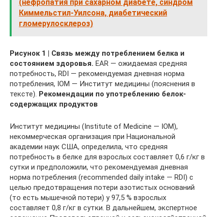
(нефропатия при сахарном диабете, синдром
Киммельстил-Уилсона, диабетический
гломерулосклероз)
Рисунок 1 | Связь между потреблением белка и
состоянием здоровья.
EAR — ожидаемая средняя
потребность, RDI — рекомендуемая дневная норма
потребления, IOM — Институт медицины (пояснения в
тексте).
Рекомендации по употреблению белок-
содержащих продуктов
Институт медицины (Institute of Medicine — IOM),
некоммерческая организация при Национальной
академии наук США, определила, что средняя
потребность в белке для взрослых составляет 0,6 г/кг в
сутки и предположили, что рекомендуемая дневная
норма потребления (recommended daily intake — RDI) с
целью предотвращения потери азотистых оснований
(то есть мышечной потери) у 97,5 % взрослых
составляет 0,8 г/кг в сутки. В дальнейшем, экспертное