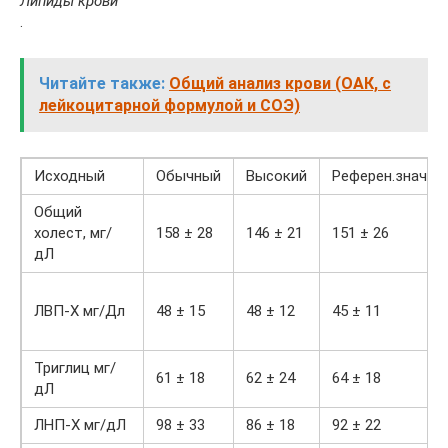
Липиды крови
.
Читайте также:
Общий анализ крови (ОАК, с
лейкоцитарной формулой и СОЭ)
Исходный
Обычный
Высокий
Референ.знач
Общий
холест, мг/
158 ± 28
146 ± 21
151 ± 26
дЛ
ЛВП-Х мг/Дл
48 ± 15
48 ± 12
45 ± 11
Триглиц мг/
61 ± 18
62 ± 24
64 ± 18
дЛ
ЛНП-Х мг/дЛ
98 ± 33
86 ± 18
92 ± 22