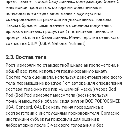
представляет собой базу данных, содержащую более 5
миллионов продуктов, которыми обеспечивали
пользователей через ввод данных вручную или
сканированием штрих-кода на упакованных товарах.
Таким образом, сами данные в основном получены с
ярлыков пищевых продуктов (т. е. пищевая ценность
продукта), или из базы данных Министерства сельского
хозяйства США (USDA National Nutrient).
2.3. Состав тела
Рост измеряли по стандартной шкале антропометрии, и
общий вес тела, используя градуированную шкалу.
Состав тела оценивали, используя денситометрию всего
тела, перемещение воздуха ( от автора-для определения
состава тела-жир против мышечной массы) через Bod
Pod (Bod Pod измеряет массу тела (веc) используя
точный масштаб и объем, сидя внутри BOD POD(COSMED
USA, Concord, CA). Все испытания проводились в
соответствии с инструкциями производителя. Согласно
инструкции субъекты приходили для оценки в
лабораторию после 3-часового голодания и без