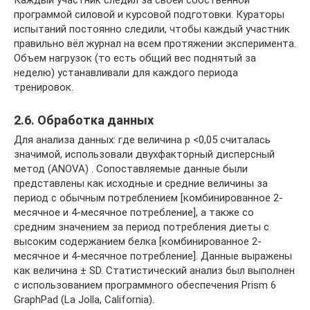
Каждый участник следил за своей собственной
программой силовой и курсовой подготовки. Кураторы
испытаний постоянно следили, чтобы каждый участник
правильно вёл журнал на всем протяжении эксперимента.
Объем нагрузок (то есть общий вес поднятый за
неделю) устанавливали для каждого периода
тренировок.
2.6. Обработка данных
Для анализа данных: где величина p <0,05 считалась
значимой, использовали двухфакторный дисперсный
метод (ANOVA) . Сопоставляемые данные были
представлены как исходные и средние величины за
период с обычным потреблением [комбинированное 2-
месячное и 4-месячное потребление], а также со
средним значением за период потребления диеты с
высоким содержанием белка [комбинированное 2-
месячное и 4-месячное потребление]. Данные выражены
как величина ± SD. Статистический анализ был выполнен
с использованием программного обеспечения Prism 6
GraphPad (La Jolla, California).