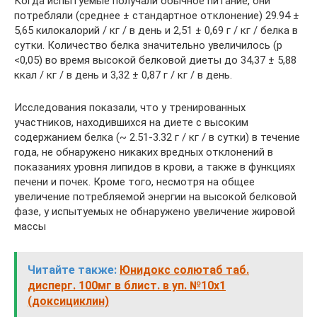
Когда испытуемые получали обычное питание, они
потребляли (среднее ± стандартное отклонение) 29.94 ±
5,65 килокалорий / кг / в день и 2,51 ± 0,69 г / кг / белка в
сутки. Количество белка значительно увеличилось (р
<0,05) во время высокой белковой диеты до 34,37 ± 5,88
ккал / кг / в день и 3,32 ± 0,87 г / кг / в день.
Исследования показали, что у тренированных
участников, находившихся на диете с высоким
содержанием белка (~ 2.51-3.32 г / кг / в сутки) в течение
года, не обнаружено никаких вредных отклонений в
показаниях уровня липидов в крови, а также в функциях
печени и почек. Кроме того, несмотря на общее
увеличение потребляемой энергии на высокой белковой
фазе, у испытуемых не обнаружено увеличение жировой
массы
Читайте также:
Юнидокс солютаб таб.
дисперг. 100мг в блист. в уп. №10х1
(доксициклин)