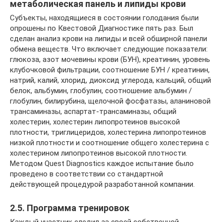
метаболическая панель и липиды крови
Субъекты, находящиеся в состоянии голодания были
опрошены по Квестовой Диагностике пять раз. Был
сделан анализ крови на липиды и всей обширной панели
обмена веществ. Что включает следующие показатели:
глюкоза, азот мочевины крови (БУН), креатинин, уровень
клубочковой фильтрации, соотношение БУН / креатинин,
натрий, калий, хлорид, диоксид углерода, кальций, общий
белок, альбумин, глобулин, соотношение альбумин /
глобулин, билирубина, щелочной фосфатазы, аланиновой
трансаминазы, аспартат-трансаминазы, общий
холестерин, холестерин липопротеинов высокой
плотности, триглицеридов, холестерина липопротеинов
низкой плотности и соотношение общего холестерина с
холестерином липопротеинов высокой плотности.
Методом Quest Diagnostics каждое испытание было
проведено в соответствии со стандартной
действующей процедурой разработанной компании.
2.5. Программа тренировок