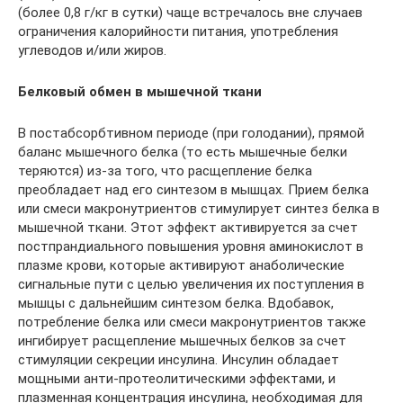
(более 0,8 г/кг в сутки) чаще встречалось вне случаев
ограничения калорийности питания, употребления
углеводов и/или жиров.
Белковый обмен в мышечной ткани
В постабсорбтивном периоде (при голодании), прямой
баланс мышечного белка (то есть мышечные белки
теряются) из-за того, что расщепление белка
преобладает над его синтезом в мышцах. Прием белка
или смеси макронутриентов стимулирует синтез белка в
мышечной ткани. Этот эффект активируется за счет
постпрандиального повышения уровня аминокислот в
плазме крови, которые активируют анаболические
сигнальные пути с целью увеличения их поступления в
мышцы с дальнейшим синтезом белка. Вдобавок,
потребление белка или смеси макронутриентов также
ингибирует расщепление мышечных белков за счет
стимуляции секреции инсулина. Инсулин обладает
мощными анти-протеолитическими эффектами, и
плазменная концентрация инсулина, необходимая для