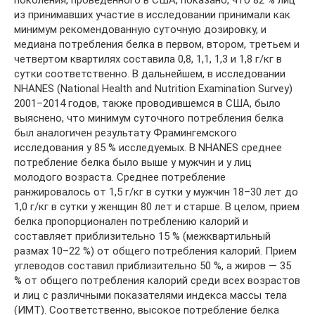
поколения, проведенного в США, показано, что 82 % лиц
из принимавших участие в исследовании принимали как
минимум рекомендованную суточную дозировку, и
медиана потребления белка в первом, втором, третьем и
четвертом квартилях составила 0,8, 1,1, 1,3 и 1,8 г/кг в
сутки соответственно. В дальнейшем, в исследовании
NHANES (National Health and Nutrition Examination Survey)
2001–2014 годов, также проводившемся в США, было
выяснено, что минимум суточного потребления белка
был аналогичен результату Фрамингемского
исследования у 85 % исследуемых. В NHANES среднее
потребление белка было выше у мужчин и у лиц
молодого возраста. Среднее потребление
ранжировалось от 1,5 г/кг в сутки у мужчин 18–30 лет до
1,0 г/кг в сутки у женщин 80 лет и старше. В целом, прием
белка пропорционален потреблению калорий и
составляет приблизительно 15 % (межквартильный
размах 10–22 %) от общего потребления калорий. Прием
углеводов составил приблизительно 50 %, а жиров — 35
% от общего потребления калорий среди всех возрастов
и лиц с различными показателями индекса массы тела
(ИМТ). Соответственно, высокое потребление белка