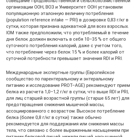
совещание Продовольственной и сельскохозяйственной
организации ООН, ВОЗ и Университет ООН установили
популяционную эталонную величину потребления
(population reference intake — PRI) в дозировке 0,83 г/кг в
сутки, которая признана адекватной для всех взрослых.
IOM также предположили, что употребляемый в течение
дня белок должен включать в себя 10–35 % от общего
суточного потребления калорий, даже с учетом того,
что потребление через белок 15 % и более калорий от
суточной потребности превышает значения RDI и PRI.
Международные экспертные группы (Европейское
сообщество по парентеральному и энтеральному
питанию и исследование PROT–AGE) рекомендуют прием
белка из расчета 1,0–1,2 г/кг в сутки, что выше RDI и PRI,
для лиц старшей возрастной группы (старше 65 лет) для
предотвращения снижения мышечной массы,
ассоциированного с возрастом. Высокое потребление
белка (более 0,8 г/кг в сутки) также обычно
рекомендуется для поддержания или снижения массы
тела, что связано с более выраженным насыщением при
питании белковой пищей, нежели пищей, насыщенной