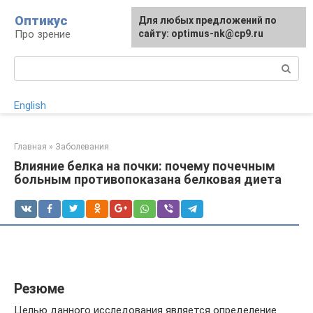
Перейти
Оптикус
Для любых предложений по
к
Про зрение
сайту: optimus-nk@cp9.ru
контенту
Поиск:
English
Главная
»
Заболевания
Влияние белка на почки: почему почечным
больным противопоказана белковая диета
Резюме
Целью данного исследования является определение