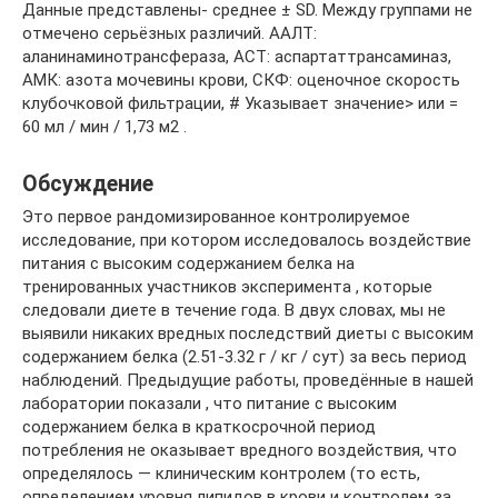
Данные представлены- среднее ± SD. Между группами не
отмечено серьёзных различий. AАЛТ:
аланинаминотрансфераза, АСТ: аспартаттрансаминаз,
АМК: азота мочевины крови, СКФ: оценочное скорость
клубочковой фильтрации, # Указывает значение> или =
60 мл / мин / 1,73 м2 .
Обсуждение
Это первое рандомизированное контролируемое
исследование, при котором исследовалось воздействие
питания с высоким содержанием белка на
тренированных участников эксперимента , которые
следовали диете в течение года. В двух словах, мы не
выявили никаких вредных последствий диеты с высоким
содержанием белка (2.51-3.32 г / кг / сут) за весь период
наблюдений. Предыдущие работы, проведённые в нашей
лаборатории показали , что питание с высоким
содержанием белка в краткосрочной период
потребления не оказывает вредного воздействия, что
определялось — клиническим контролем (то есть,
определением уровня липидов в крови и контролем за