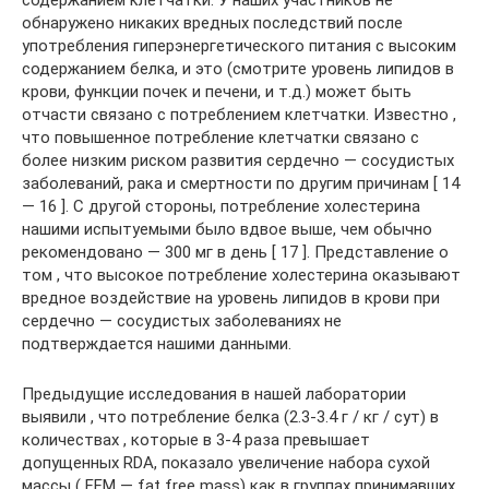
содержанием клетчатки. У наших участников не
обнаружено никаких вредных последствий после
употребления гиперэнергетического питания с высоким
содержанием белка, и это (смотрите уровень липидов в
крови, функции почек и печени, и т.д.) может быть
отчасти связано с потреблением клетчатки. Известно ,
что повышенное потребление клетчатки связано с
более низким риском развития сердечно — сосудистых
заболеваний, рака и смертности по другим причинам [ 14
— 16 ]. С другой стороны, потребление холестерина
нашими испытуемыми было вдвое выше, чем обычно
рекомендовано — 300 мг в день [ 17 ]. Представление о
том , что высокое потребление холестерина оказывают
вредное воздействие на уровень липидов в крови при
сердечно — сосудистых заболеваниях не
подтверждается нашими данными.
Предыдущие исследования в нашей лаборатории
выявили , что потребление белка (2.3-3.4 г / кг / сут) в
количествах , которые в 3-4 раза превышает
допущенных RDA, показало увеличение набора сухой
массы ( FFM — fat free mass) как в группах принимавших