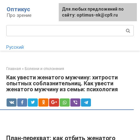
Перейти
Оптикус
Для любых предложений по
Для любых предложений по
к
Про зрение
сайту:
сайту: optimus-nk@cp9.ru
[email protected]
контенту
Поиск:
Русский
Главная
»
Болезни и отклонения
Как увести женатого мужчину: хитрости
опытных соблазнительниц. Как увести
женатого мужчину из семьи: психология
План-перехват: как отбить женатого