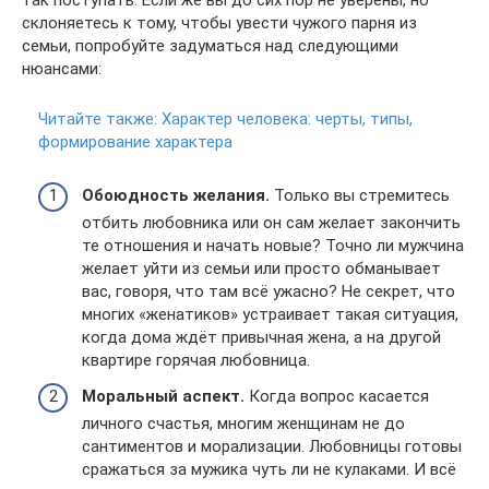
так поступать. Если же вы до сих пор не уверены, но
склоняетесь к тому, чтобы увести чужого парня из
семьи, попробуйте задуматься над следующими
нюансами:
Читайте также:
Характер человека: черты, типы,
формирование характера
Обоюдность желания.
Только вы стремитесь
отбить любовника или он сам желает закончить
те отношения и начать новые? Точно ли мужчина
желает уйти из семьи или просто обманывает
вас, говоря, что там всё ужасно? Не секрет, что
многих «женатиков» устраивает такая ситуация,
когда дома ждёт привычная жена, а на другой
квартире горячая любовница.
Моральный аспект.
Когда вопрос касается
личного счастья, многим женщинам не до
сантиментов и морализации. Любовницы готовы
сражаться за мужика чуть ли не кулаками. И всё