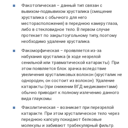
Факотопическая – данный тип связан с
вывихом-подвывихом хрусталика (смещение
хрусталика с обычного для него
месторасположения) в переднюю камеру глаза,
либо в стекловидное тело. В первом случае
протекает по закрытоугольному типу, поэтому
необходимо удаление хрусталика.
Факоморфическая – проявляется из-за
набухания хрусталика (в ходе незрелой
сенильной или травматической катаракты). При
этом появляется блок зрачка вследствие
увеличения хрусталиковых волокон (хрусталик не
однороден, он состоит из волокон). Удаление
катаракты (при снижении ВГД медикаментами)
обычно приводит к полному излечению данного
вида глаукомы.
Факолитическая – возникает при перезрелой
катаракте. При этом хрусталическое тело через
переднюю капсулу покидают белковые
молекулы и забивают трабекулярный фильтр.