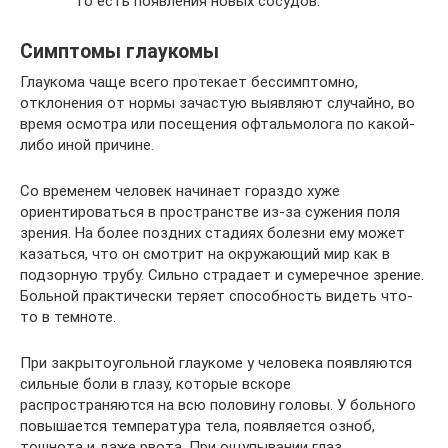
то есть появления новых сосудов.
Симптомы глаукомы
Глаукома чаще всего протекает бессимптомно,
отклонения от нормы зачастую выявляют случайно, во
время осмотра или посещения офтальмолога по какой-
либо иной причине.
Со временем человек начинает гораздо хуже
ориентироваться в пространстве из-за сужения поля
зрения. На более поздних стадиях болезни ему может
казаться, что он смотрит на окружающий мир как в
подзорную трубу. Сильно страдает и сумеречное зрение.
Больной практически теряет способность видеть что-
то в темноте.
При закрытоугольной глаукоме у человека появляются
сильные боли в глазу, которые вскоре
распространяются на всю половину головы. У больного
повышается температура тела, появляется озноб,
тошнота и даже рвота. При ощупывании глаз