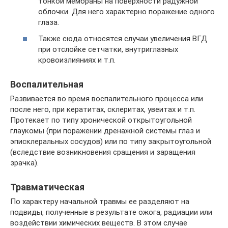
тонкой мембраны на поверхности радужной
облочки. Для него характерно поражение одного
глаза.
Также сюда относятся случаи увеличения ВГД
при отслойке сетчатки, внутриглазных
кровоизлияниях и т.п.
Воспалительная
Развивается во время воспалительного процесса или
после него, при кератитах, склеритах, увеитах и т.п.
Протекает по типу хронической открытоугольной
глаукомы (при поражении дренажной системы глаз и
эписклеральных сосудов) или по типу закрытоугольной
(вследствие возникновения сращения и заращения
зрачка).
Травматическая
По характеру начальной травмы ее разделяют на
подвиды, полученные в результате ожога, радиации или
воздействии химических веществ. В этом случае