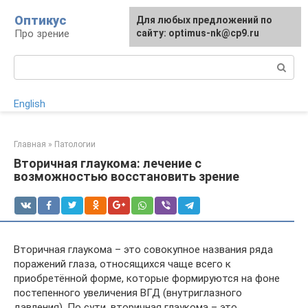
Перейти
Оптикус
Для любых предложений по
к
Про зрение
сайту: optimus-nk@cp9.ru
контенту
Поиск:
English
Главная
»
Патологии
Вторичная глаукома: лечение с
возможностью восстановить зрение
Вторичная глаукома – это совокупное названия ряда
поражений глаза, относящихся чаще всего к
приобретённой форме, которые формируются на фоне
постепенного увеличения ВГД (внутриглазного
давления). По сути, вторичная глаукома – это