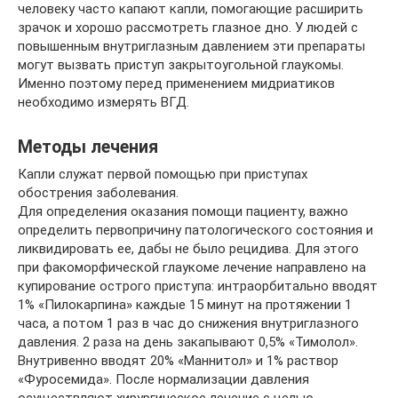
человеку часто капают капли, помогающие расширить
зрачок и хорошо рассмотреть глазное дно. У людей с
повышенным внутриглазным давлением эти препараты
могут вызвать приступ закрытоугольной глаукомы.
Именно поэтому перед применением мидриатиков
необходимо измерять ВГД.
Методы лечения
Капли служат первой помощью при приступах
обострения заболевания.
Для определения оказания помощи пациенту, важно
определить первопричину патологического состояния и
ликвидировать ее, дабы не было рецидива. Для этого
при факоморфической глаукоме лечение направлено на
купирование острого приступа: интраорбитально вводят
1% «Пилокарпина» каждые 15 минут на протяжении 1
часа, а потом 1 раз в час до снижения внутриглазного
давления. 2 раза на день закапывают 0,5% «Тимолол».
Внутривенно вводят 20% «Маннитол» и 1% раствор
«Фуросемида». После нормализации давления