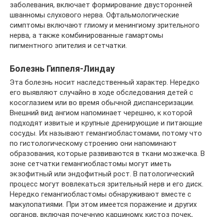
заболевания, включает формирование двусторонней
шванномы слухового нерва. Офтальмологические
симптомы включают глиому и менингиому зрительного
нерва, а также комбинированные гамартомы
пигментного эпителия и сетчатки.
Болезнь Гиппеля-Линдау
Эта болезнь носит наследственный характер. Нередко
его выявляют случайно в ходе обследования детей с
косоглазием или во время обычной диспансеризации.
Внешний вид ангиом напоминает черешню, к которой
подходят извитые и крупные дренирующие и питающие
сосуды. Их называют гемангиобластомами, потому что
по гистологическому строению они напоминают
образования, которые развиваются в ткани мозжечка. В
зоне сетчатки гемангиобластомы могут иметь
экзофитный или эндофитный рост. В патологический
процесс могут вовлекаться зрительный нерв и его диск.
Нередко гемангиобластомы обнаруживают вместе с
макулопатиями. При этом имеется поражение и других
органов, включая почечную карциному, кистоз почек,