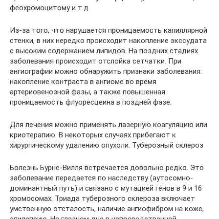
феохромоцитому и т.д.
Из-за того, что нарушается проницаемость капиллярной
стенки, в них нередко происходит накопление экссудата
с высоким содержанием липидов. На поздних стадиях
заболевания происходит отслойка сетчатки. При
ангиографии можно обнаружить признаки заболевания:
накопление контраста в ангиоме во время
артериовенозной фазы, а также повышенная
проницаемость флуоресцеина в поздней фазе.
Для лечения можно применять лазерную коагуляцию или
криотерапию. В некоторых случаях прибегают к
хирургическому удалению опухоли. Туберозный склероз
Болезнь Бурне-Вилля встречается довольно редко. Это
заболевание передается по наследству (аутосомно-
доминантный путь) и связано с мутацией генов в 9 и 16
хромосомах. Триада туберозного склероза включает
умственную отсталость, наличие ангиофибром на коже,