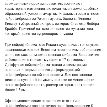
врожденными пороками развития, возникают
характерные изменения, включая гемангиомоподобных
образований, узлов и гамартом. К факоматозам относят
нейрофиброматоз Реклингаузена, болезнь Гиппеля-
Линдау, туберозный склероз, синдром Стерджа-Вебера-
Краббе. Причиной патологии является мутация гена,
который является супрессором опухоли.
При нейрофиброматозе Реклингаузена имеется опухоль
шванновских клеток. Внешним проявлением заболевания
является кожная множественная фиброма. За развитие
заболевания отвечает мутация в 17 хромосоме.
Диффузная нейрофиброматозная инфильтрация
приводит к формированию деформирующей
нейрофиброматозной слоновости. Для постановки
диагноза нужно обнаружить на коже не менее шести
пятен кофейного цвета, размер которых составляет
более 1,5 см.
Офтальмологические проявления этого типа
нейрофиброматоза заключаются в формировании S-