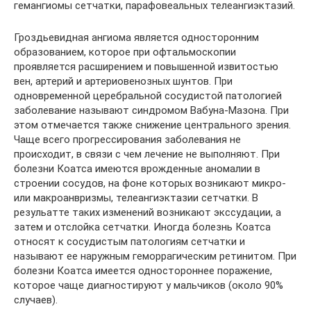
гемангиомы сетчатки, парафовеальных телеангиэктазий.
Гроздьевидная ангиома является односторонним
образованием, которое при офтальмоскопии
проявляется расширением и повышенной извитостью
вен, артерий и артериовенозных шунтов. При
одновременной церебральной сосудистой патологией
заболевание называют синдромом Вабуна-Мазона. При
этом отмечается также снижение центрального зрения.
Чаще всего прогрессирования заболевания не
происходит, в связи с чем лечение не выполняют. При
болезни Коатса имеются врожденные аномалии в
строении сосудов, на фоне которых возникают микро-
или макроанвризмы, телеангиэктазии сетчатки. В
резульатте таких изменений возникают экссудации, а
затем и отслойка сетчатки. Иногда болезнь Коатса
относят к сосудистым патологиям сетчатки и
называют ее наружным геморрагическим ретинитом. При
болезни Коатса имеется одностороннее поражение,
которое чаще диагностируют у мальчиков (около 90%
случаев).