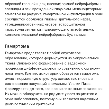
образной глазной щели, плексиформной нейрофибромы
глазницы и век, врожденной глаукомы, меланоцитарных
гамартом на радужке, гамартомной инфильтрации в зоне
сосудистой оболочки, глиомы зрительного нерва,
утолщенияроговичных нервов, астроцитарной
гамартомы сетчатки, пульсирующего экзофтальма,
конъюнктивальной нейрофибромы, буфтальма.
Гамартома
Гамартома представляет собой опухолевое
образование, которое формируется из эмбриональной
ткани. Связано его формирование с задержкой
процессов дифференцировки по сравнению с органом-
носителем. Клетки, их которых образуется гамартома,
имеют нормальную структуру, однако плотность и
соотношение популяций аномальны. Узелки Пиша
формируются до того, как возникли кожные проявления.
Их можно обнаружить на радужке у всех пациентов с
этим заболеванием, поэтому они являются надежным
диагностическим критерием.