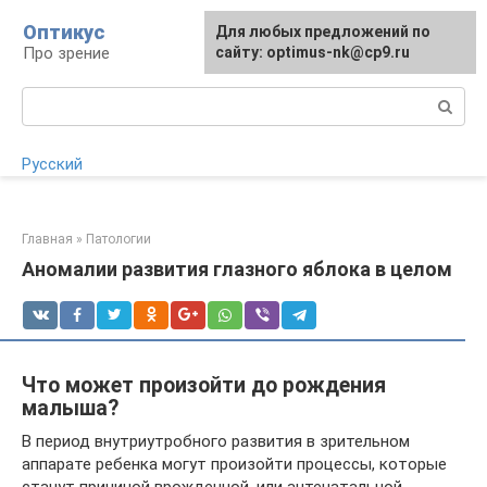
Перейти
Оптикус
Для любых предложений по
Для любых предложений по
к
Про зрение
сайту:
сайту: optimus-nk@cp9.ru
[email protected]
контенту
Поиск:
Русский
Главная
»
Патологии
Аномалии развития глазного яблока в целом
Что может произойти до рождения
малыша?
В период внутриутробного развития в зрительном
аппарате ребенка могут произойти процессы, которые
станут причиной врожденной, или антенатальной,