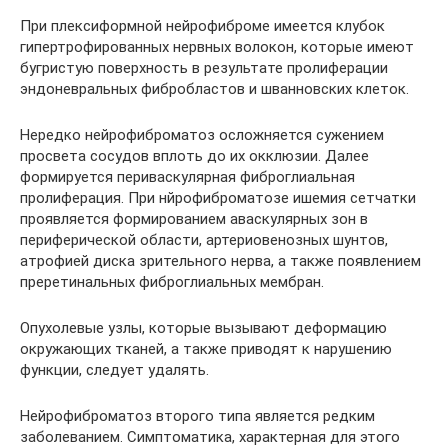
При плексиформной нейрофиброме имеется клубок
гипертрофированных нервных волокон, которые имеют
бугристую поверхность в результате пролиферации
эндоневральных фибробластов и шванновских клеток.
Нередко нейрофиброматоз осложняется сужением
просвета сосудов вплоть до их окклюзии. Далее
формируется периваскулярная фиброглиальная
пролиферация. При нйрофиброматозе ишемия сетчатки
проявляется формированием аваскулярных зон в
периферической области, артериовенозных шунтов,
атрофией диска зрительного нерва, а также появлением
преретинальных фиброглиальных мембран.
Опухолевые узлы, которые вызывают деформацию
окружающих тканей, а также приводят к нарушению
функции, следует удалять.
Нейрофиброматоз второго типа является редким
заболеванием. Симптоматика, характерная для этого