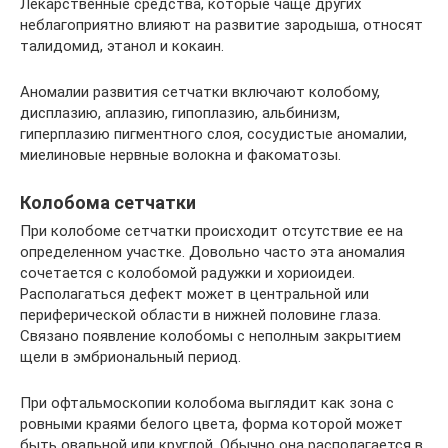
Лекарственные средства, которые чаще других
неблагоприятно влияют на развитие зародыша, относят
талидомид, этанол и кокаин.
Аномалии развития сетчатки включают колобому,
дисплазию, аплазию, гипоплазию, альбинизм,
гиперплазию пигментного слоя, сосудистые аномалии,
миелиновые нервные волокна и факоматозы.
Колобома сетчатки
При колобоме сетчатки происходит отсутствие ее на
определенном участке. Довольно часто эта аномалия
сочетается с колобомой радужки и хориоидеи.
Располагаться дефект может в центральной или
периферической области в нижней половине глаза.
Связано появление колобомы с неполным закрытием
щели в эмбриональный период.
При офтальмоскопии колобома выглядит как зона с
ровными краями белого цвета, форма которой может
быть овальной или круглой. Обычно она располагается в